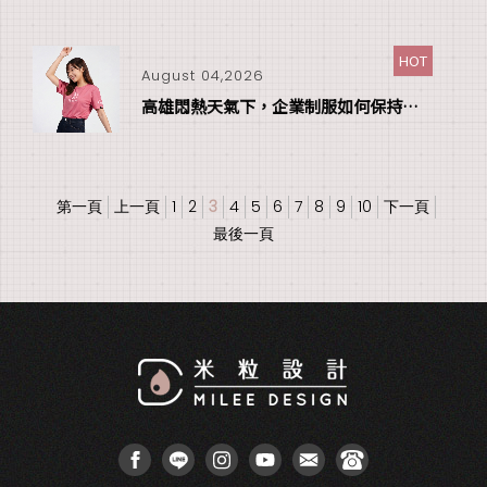
HOT
August 04,2026
高雄悶熱天氣下，企業制服如何保持乾爽？透氣排汗布料推薦必看！
第一頁
上一頁
1
2
3
4
5
6
7
8
9
10
下一頁
最後一頁