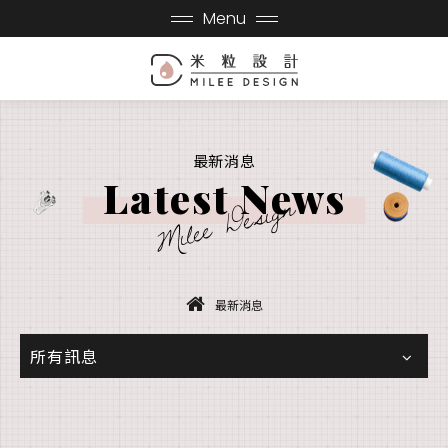
Menu
最新消息
Latest News
Milee Design
最新消息
所有訊息