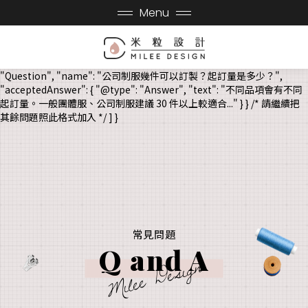
{ "@context": "https://schema.org", "@type": "FAQPage",
Menu
"mainEntity": [ { "@type": "Question", "name": "公司制服如何計
費？價格依哪些因素決定？", "acceptedAnswer": { "@type":
"Answer", "text": "價格會依不同品項、數量及圖稿而有所差異，米粒會
先了解客戶需求再進而報價呦！麻煩提供以下資訊..." } }, { "@type":
"Question", "name": "公司制服幾件可以訂製？起訂量是多少？",
"acceptedAnswer": { "@type": "Answer", "text": "不同品項會有不同
起訂量。一般團體服、公司制服建議 30 件以上較適合..." } } /* 請繼續把
其餘問題照此格式加入 */ ] }
常見問題
Q and A
Milee Design