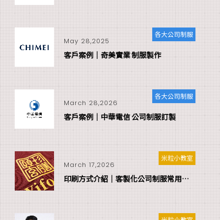
各大公司制服
May 28,2025
客戶案例｜奇美實業 制服製作
各大公司制服
March 28,2026
客戶案例｜中華電信 公司制服訂製
米粒小教室
March 17,2026
印刷方式介紹｜客製化公司制服常用加工指南
米粒小教室