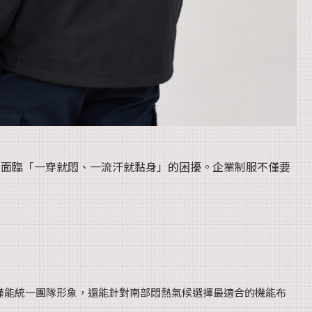
容易面臨「一穿就悶、一流汗就黏身」的困擾。企業制服不僅要
僅能統一團隊形象，還能針對南部悶熱氣候選擇最適合的機能布