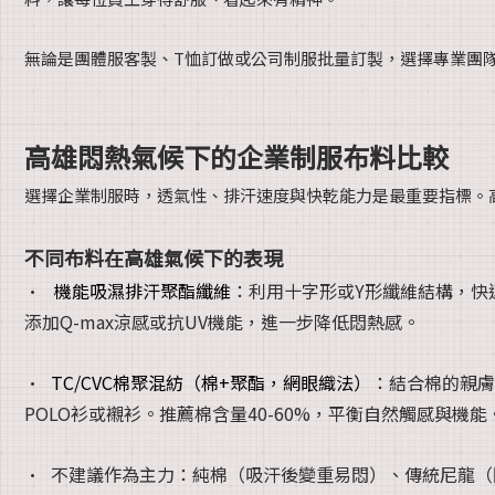
無論是團體服客製、T恤訂做或公司制服批量訂製，選擇專業團
高雄悶熱氣候下的企業制服布料比較
選擇企業制服時，透氣性、排汗速度與快乾能力是最重要指標。
不同布料在高雄氣候下的表現
•
機能吸濕排汗聚酯纖維
：利用十字形或Y形纖維結構，快
添加Q-max涼感或抗UV機能，進一步降低悶熱感。
TC/CVC棉聚混紡（棉+聚酯，網眼織法）
：結合棉的親膚
•
POLO衫或襯衫。推薦棉含量40-60%，平衡自然觸感與機能
不建議作為主力：純棉（吸汗後變重易悶）、傳統尼龍（
•