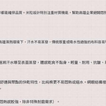
隊都能確保品質。米粒設計特別注重材質機能，幫助高雄企業避開悶
高雄濕熱環境下，汗水不易蒸發，傳統厚重或吸水性過強的布料容易
速將汗水導至表面蒸發，體感乾爽不黏身。輕量、耐用、抗皺、
舒適與聚酯的快乾特性，比純棉更不易悶熱或縮水。網眼結構增
。
悶熱感較強，除非特殊耐磨需求）。