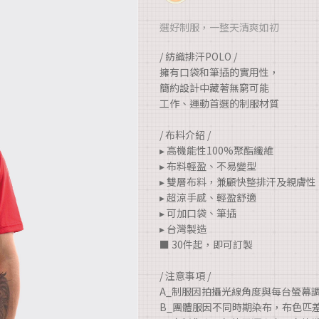
選好制服，一整天清爽如初
/ 紡織排汗POLO /
擁有口袋和筆插的實用性，
簡約設計中藏著無窮可能
工作、運動首選的制服材質
/ 布料介紹 /
▸ 高機能性100%聚酯纖維
▸ 布料輕盈、不易變型
▸ 雙層布料，兼顧快整排汗及親膚性
▸ 超涼手感、輕盈舒適
▸ 可加口袋、筆插
▸ 台灣製造
■ 30件起，即可訂製
/ 注意事項 /
A_制服因拍攝光線角度與每台螢幕
B_團體服因不同時期染布，布色匹