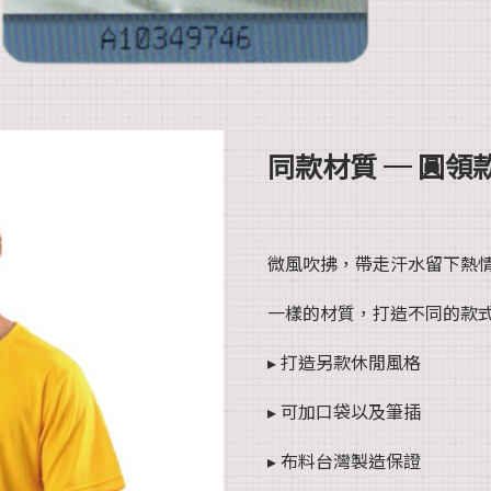
同款材質 ─ 圓領款
微風吹拂，帶走汗水留下熱
一樣的材質，打造不同的款
▸ 打造另款休閒風格
▸ 可加口袋以及筆插
▸ 布料台灣製造保證