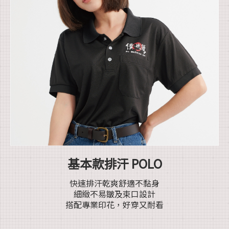
基本款排汗 POLO
快速排汗乾爽舒適不黏身
細緻不易皺及束口設計
搭配專業印花，好穿又耐看