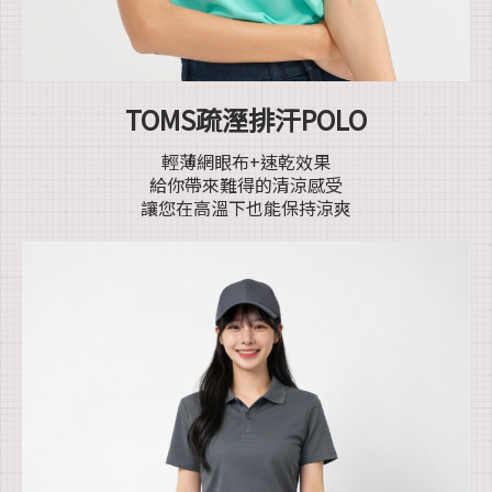
TOMS疏溼排汗POLO
輕薄網眼布+速乾效果
給你帶來難得的清涼感受
讓您在高溫下也能保持涼爽