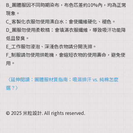
B_團體服因不同時期染布，布色匹差約10%內，均為正常
現象。
C_客製化衣服勿使用漂白水：會使纖維硬化、褪色。
D_團服勿使用柔軟精：會填滿衣服纖維，導致吸汗功能降
低且發臭。
E_工作服勿浸泡、深淺色衣物請分開洗滌。
F_制服請勿使用烘乾機，會縮短衣物的使用壽命，避免使
用。
〈延伸閱讀：團體服材質指南：吸濕排汗 vs. 純棉怎麼
選？〉
© 2025 米粒設計. All rights reserved.