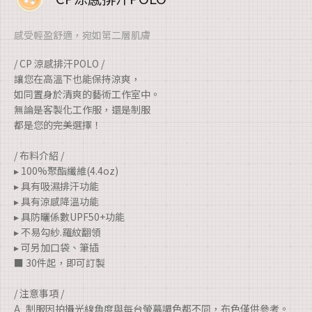
感受輕盈舒適，宛如第二層肌膚
/ CP 涼感排汗POLO /
讓您在高溫下也能保持涼爽，
如同置身於清爽的藝術工作室中。
無論是客製化工作服，還是制服
都是您的完美選擇！
/ 布料介紹 /
▸ 100%聚酯纖維(4.4oz)
▸ 具有吸濕排汗功能
▸ 具有涼感降溫功能
▸ 具防曬係數UPF50+功能
▸ 不易勾紗.羅紋翻領
▸ 可另加口袋、筆插
■ 30件起，即可訂製
/ 注意事項 /
A_制服因拍攝光線角度與每台螢幕調色都不同，布色僅供參考。