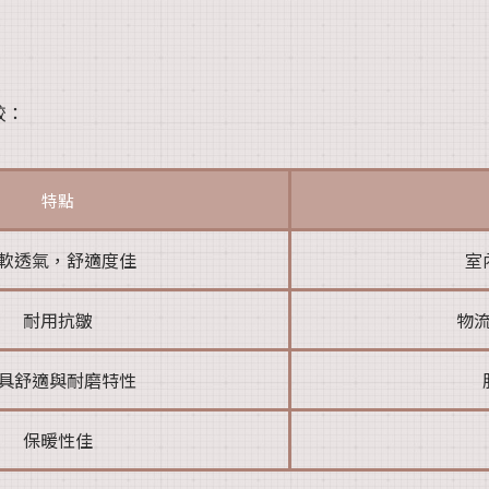
較：
特點
軟透氣，舒適度佳
室
耐用抗皺
物
具舒適與耐磨特性
保暖性佳