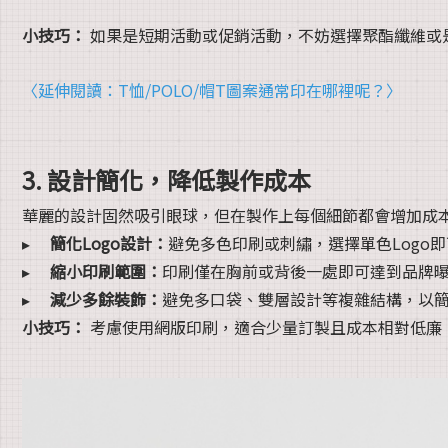
小技巧：
如果是短期活動或促銷活動，不妨選擇聚酯纖維或
〈延伸閱讀：T恤/POLO/帽T圖案通常印在哪裡呢？〉
3. 設計簡化，降低製作成本
華麗的設計固然吸引眼球，但在製作上每個細節都會增加成
▸
簡化Logo設計：
避免多色印刷或刺繡，選擇單色Logo
▸
縮小印刷範圍：
印刷僅在胸前或背後一處即可達到品牌
▸
減少多餘裝飾：
避免多口袋、雙層設計等複雜結構，以
小技巧：
考慮使用網版印刷，適合少量訂製且成本相對低廉