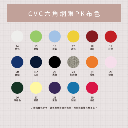
C V C 六 角 網 眼 P K 布 色