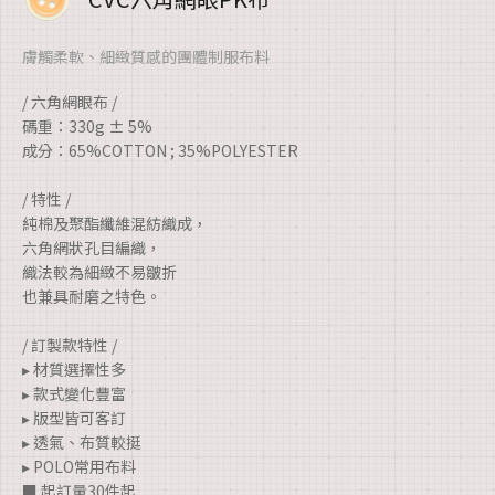
膚觸柔軟、細緻質感的團體制服布料
/ 六角網眼布 /
碼重：330g ± 5%
成分：65%COTTON ; 35%POLYESTER
/ 特性 /
純棉及聚酯纖維混紡織成，
六角網狀孔目編織，
織法較為細緻不易皺折
也兼具耐磨之特色。
/ 訂製款特性 /
▸ 材質選擇性多
▸ 款式變化豐富
▸ 版型皆可客訂
▸ 透氣、布質較挺
▸ POLO常用布料
■ 起訂量30件起