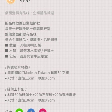
桌面變得有品味，企業禮品首選
把品牌放進日常細節裡
每天一杯咖啡配一個專屬杯墊
整個桌面都變有品味
適合企業贈品、開幕禮、活動周邊
■ 數量：30個即可訂製
■ 材質：可選吸水陶瓷 / 硅藻土
■ 包裝：圓形開窗牛皮紙盒
/ 陶瓷吸水杯墊 /
▸ 背面鋼印 "Made in Taiwan 鶯歌®" 字樣
▸ 尺寸：直徑11cm，厚度0.6cm
/ 硅藻土杯墊 /
▸ 材質60%硅藻土+20%石英砂+20%有機纖維
▸ 尺寸：直徑10cm，厚度0.9cm