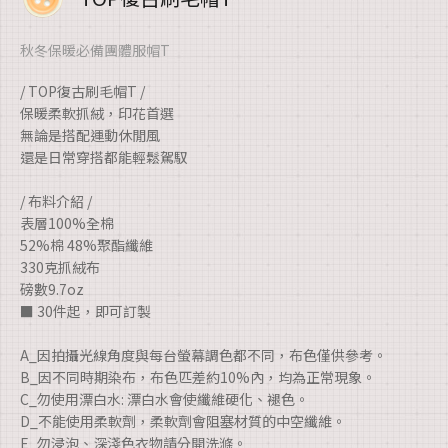
秋冬保暖必備團體服帽T
/ TOP復古刷毛帽T /
保暖柔軟抓絨，印花首選
無論是搭配運動休閒風
還是日常穿搭都能輕鬆駕馭
/ 布料介紹 /
表層100%全棉
52%棉 48%聚酯纖維
330克抓絨布
磅數9.7oz
■ 30件起，即可訂製
A_因拍攝光線角度與每台螢幕調色都不同，布色僅供參考。
B_因不同時期染布，布色匹差約10%內，均為正常現象。
C_勿使用漂白水: 漂白水會使纖維硬化、褪色。
D_不能使用柔軟劑，柔軟劑會阻塞材質的中空纖維。
E_勿浸泡、深淺色衣物請分開洗滌。