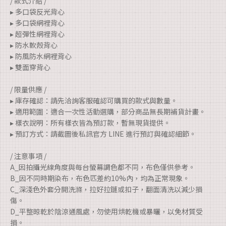
/ 款式介紹 /
▸ 多口袋反光背心
▸ 多口袋網裡背心
▸ 超彈性網裡背心
▸ 防水軟殼背心
▸ 防風防水網裡背心
▸ 雙面穿背心
/ 限量供應 /
▸ 庫存確認：請先洽詢客服確認可購買的款式與數量。
▸ 適用範圍：適合一次性活動選購，部分商品無長期補貨計畫。
▸ 樣衣說明：所有樣衣皆為預訂款，暫無現貨提供。
▸ 預訂方式：請截圖後私訊官方 LINE 進行預訂與確認細節。
/ 注意事項 /
A_因拍攝光線角度與每台螢幕調色都不同，布色僅供參考。
B_因不同時期染布，布色匹差約10%內，均為正常現象。
C_深淺色外套分開洗滌，拉好拉鏈或扣子，翻面清洗以減少損
傷。
D_平整晾乾於陰涼通風處，勿使用烘乾機或暴曬，以免材質受
損。