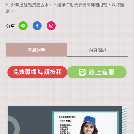
E_外套應輕輕擠壓脫水，不建議使用洗衣機高轉速甩乾，以防變
形。
分享
產品說明
內頁簡述