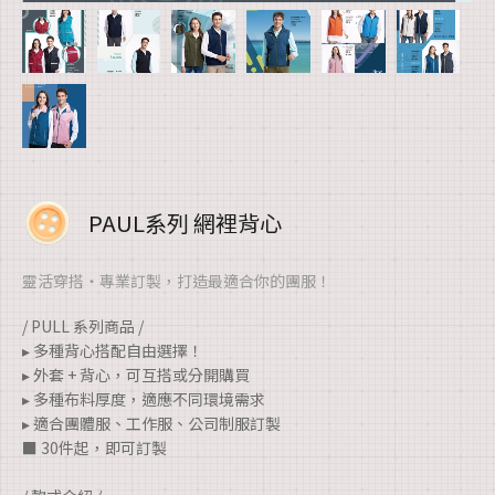
PAUL系列 網裡背心
靈活穿搭・專業訂製，打造最適合你的團服！
/ PULL 系列商品 /
▸ 多種背心搭配自由選擇！
▸ 外套 + 背心，可互搭或分開購買
▸ 多種布料厚度，適應不同環境需求
▸ 適合團體服、工作服、公司制服訂製
■ 30件起，即可訂製