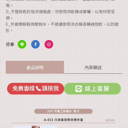
傷。
D_平整晾乾於陰涼通風處，勿使用烘乾機或暴曬，以免材質受
損。
E_外套應輕輕擠壓脫水，不建議使用洗衣機高轉速甩乾，以防變
形。
分享
產品說明
內頁簡述