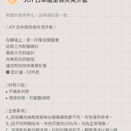
制服外套標準化，品牌識別更一致
/ JOY 日本版型長夾克外套 /
在職場上，第一印象至關重要
這款工作制服襯衫
簡潔大方的設計
完美契合的版型
讓您時刻保持專業形象
■ 起訂量 - 50件起
/ 材質介紹 /
▸ 平織系列款
▸ 現貨有限，可截圖詢問
/ 注意事項 /
A_因拍攝光線角度與每台螢幕調色都不同，布色僅供參考。
B_因不同時期染布，布色匹差約10%內，均為正常現象。
C_深淺色外套分開洗滌，拉好拉鏈或扣子，翻面清洗以減少損