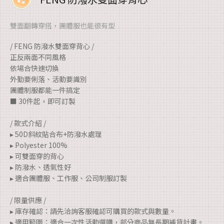
雙面翻轉穿搭，團體服也能很有型
/ FENG 防潑水雙面穿背心 /
正反兩面不同風格
依場合快速切換
外勤要俐落、活動要識別
團體制服都能一件搞定
■ 30件起，即可訂製
/ 款式介紹 /
▸ 50D斜紋貼合布+防潑水處理
▸ Polyester 100%
▸ 可雙面穿的背心
▸ 防潑水、透氣性好
▸ 適合團體服、工作服、公司制服訂製
/ 限量供應 /
▸ 庫存確認：請先洽詢客服確認可購買的款式與數量。
▸ 適用範圍：適合一次性活動選購，部分商品無長期補貨計畫。