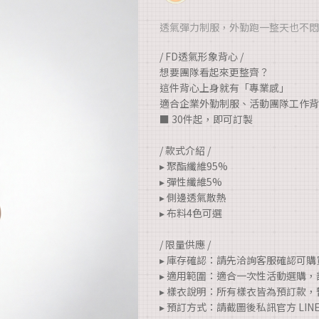
透氣彈力制服，外勤跑一整天也不悶
/ FD透氣形象背心 /
想要團隊看起來更整齊？
這件背心上身就有「專業感」
適合企業外勤制服、活動團隊工作背
■ 30件起，即可訂製
/ 款式介紹 /
▸ 聚酯纖維95%
▸ 彈性纖維5%
▸ 側邊透氣散熱
▸ 布料4色可選
/ 限量供應 /
▸ 庫存確認：請先洽詢客服確認可
▸ 適用範圍：適合一次性活動選購
▸ 樣衣說明：所有樣衣皆為預訂款
▸ 預訂方式：請截圖後私訊官方 LI