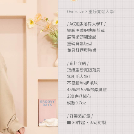
Oversize X 重磅寬鬆大學T
/ AG寬版落肩大學T /
擺脫團體服傳統剪裁
展現街頭潮流感
重磅寬鬆版型
兼具舒適與時尚
/ 布料介紹 /
頂級重磅寬版落肩
無刷毛大學T
不易鬆垮/起毛球
45%棉 55%聚酯纖維
330克抓絨布
磅數9.7oz
/ 訂製起訂量 /
■ 30件起，即可訂製