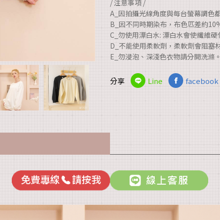
/ 注意事項 /
A_因拍攝光線角度與每台螢幕調色
B_因不同時期染布，布色匹差約1
C_勿使用漂白水: 漂白水會使纖維
D_不能使用柔軟劑，柔軟劑會阻塞
E_勿浸泡、深淺色衣物請分開洗滌
分享
Line
facebook