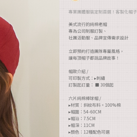
專業團體服裝定制首選！客製化帽子
美式流行的純棉老帽
專為公司制服訂製、
社團活動服、品牌宣傳需求設計
立即預約打造團隊專屬風格，
讓每頂帽子都說品牌故事！
帽款介紹 /
可印製方式：▸刺繡
訂製起訂量： ■ 30個起
六片純棉棒球帽 /
▸材質：斜紋布料。100%棉
▸帽圍：54-60CM
▸帽沿：7.5CM
▸帽深：11CM
▸顏色：12種配色可選